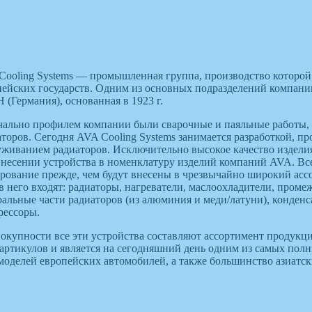
Cooling Systems — промышленная группа, производство которой
пейских государств. Одним из основных подразделений компании
 (Германия), основанная в 1923 г.
чально профилем компании были сварочные и паяльные работы, 
аторов. Сегодня AVA Cooling Systems занимается разработкой, п
уживанием радиаторов. Исключительно высокое качество изделия
внесении устройства в номенклатуру изделий компаний AVA. Вс
ирование прежде, чем будут внесены в чрезвычайно широкий ас
 в него входят: радиаторы, нагреватели, маслоохладители, про
ральные части радиаторов (из алюминия и меди/латуни), конденс
рессоры.
вокупности все эти устройства составляют ассортимент продукц
 артикулов и является на сегодняшний день одним из самых по
моделей европейских автомобилей, а также большинство азиатск