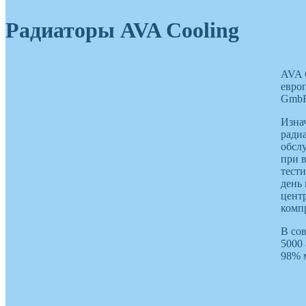
Радиаторы AVA Cooling
AVA 
евро
GmbH
Изна
ради
обсл
при 
тест
день
цент
комп
В со
5000
98% 
Copyright © 2012-2023. Все права защищены. RadiatorCentr