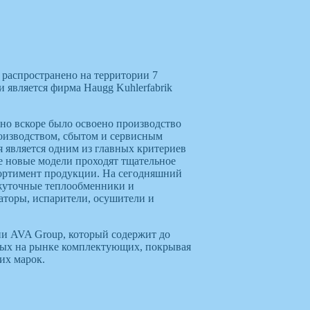
 распространено на территории 7
 является фирма Haugg Kuhlerfabrik
но вскоре было освоено производство
роизводством, сбытом и сервисным
 является одним из главных критериев
е новые модели проходят тщательное
сортимент продукции. На сегодняшний
межуточные теплообменники и
аторы, испарители, осушители и
ии AVA Group, который содержит до
лных на рынке комплектующих, покрывая
их марок.